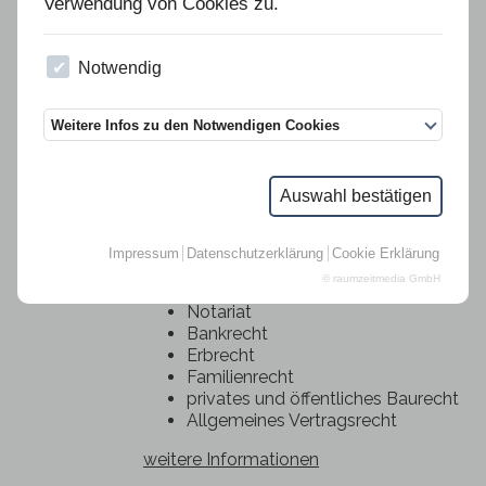
Verwendung von Cookies zu.
sämtlicher Arbeiten auf Ihrer Baustelle.
Seit vielen Jahren arbeiten wir Hand in
Hand mit der Firma Weser-Ems-
Notwendig
Trocknung zusammen und beseitigen
Wasser- und Brandschäden.
Weitere Infos zu den Notwendigen Cookies
weitere Informationen
Auswahl bestätigen
Notar Rolf Salmon
Impressum
Datenschutzerklärung
Cookie Erklärung
Rechtsgebiete:
© raumzeitmedia GmbH
Notariat
Bankrecht
Erbrecht
Familienrecht
privates und öffentliches Baurecht
Allgemeines Vertragsrecht
weitere Informationen