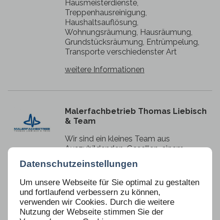
Hausmeisterdienste,
Treppenhausreinigung,
Haushaltsauflösung,
Wohnungsräumung, Hausräumung,
Grundstücksräumung, Entrümpelung,
Transporte verschiedenster Art
weitere Informationen
Malerfachbetrieb Thomas Liebisch
& Team
Wir sind ein kleines Team aus
Auszubildenden, Gesellen, einem
angehenden Malermeister und mir als
Datenschutzeinstellungen
Malermeister, Ihr Partner für alle
Modernisierungs- und
Um unsere Webseite für Sie optimal zu gestalten
Sanierungsaufgaben im Innen- und
und fortlaufend verbessern zu können,
Außenbereich. Eine Jahrelange
verwenden wir Cookies. Durch die weitere
Zusammenarbeit mit Partnerbetrieben
Nutzung der Webseite stimmen Sie der
garantiert für einen reibungslosen Ablauf